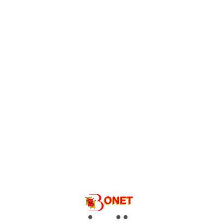
BONET GRUP
Produit:
Peau rouge et chair blanche.
Calibre 45-80mm.
Format du sac:
Sac de 2, 2,5 et 3 kg. avec
poignée ou anse á trou.
Format sac:
Sac de papier de 15 kg.
Variété Red Pontiac / Rudolph.